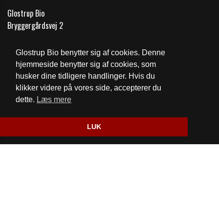
Glostrup Bio
Bryggergårdsvej 2
Telefon:
43 96 02 01
Glostrup Bio benytter sig af cookies. Denne
Email:
glostrupbio@glostrupbio.dk
hjemmeside benytter sig af cookies, som
husker dine tidligere handlinger. Hvis du
Cookie- og privatlivspolitik
klikker videre på vores side, accepterer du
dette.
Læs mere
Website og billetsystem fra ebillet a/s
LUK